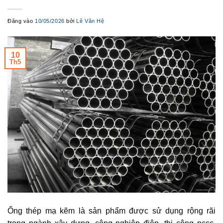
Đăng vào
10/05/2026
bởi
Lê Văn Hệ
10
Th5
Ống thép mạ kẽm là sản phẩm được sử dụng rộng rãi