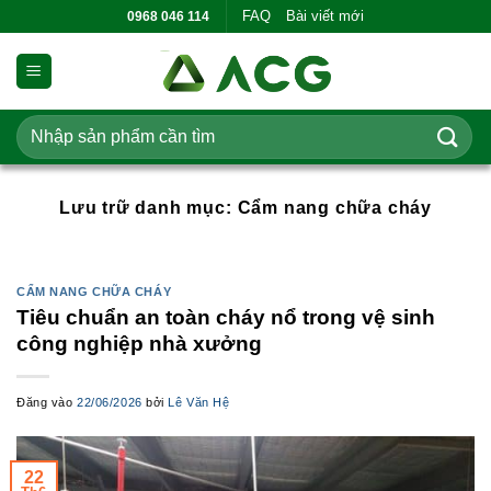
Bỏ
FAQ
Bài viết mới
0968 046 114
qua
nội
dung
Tìm
kiếm:
Lưu trữ danh mục:
Cẩm nang chữa cháy
CẨM NANG CHỮA CHÁY
Tiêu chuẩn an toàn cháy nổ trong vệ sinh
công nghiệp nhà xưởng
Đăng vào
22/06/2026
bởi
Lê Văn Hệ
22