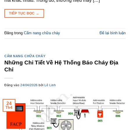
mã khác nhau. Trong đó, thương hiệu máy […]
TIẾP TỤC ĐỌC
→
Đăng trong
Cẩm nang chữa cháy
Để lại bình luận
CẨM NANG CHỮA CHÁY
Những Chi Tiết Về Hệ Thống Báo Cháy Địa
Chỉ
Đăng vào
24/04/2026
bởi
Lê Linh
24
Th4