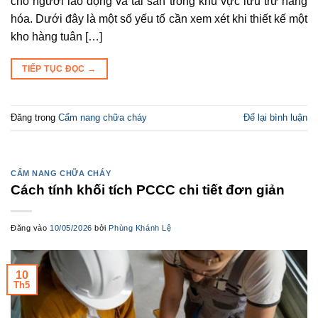
cho người lao động và tài sản trong khu vực lưu trữ hàng
hóa. Dưới đây là một số yếu tố cần xem xét khi thiết kế một
kho hàng tuân […]
TIẾP TỤC ĐỌC
→
Đăng trong
Cẩm nang chữa cháy
Để lại bình luận
CẨM NANG CHỮA CHÁY
Cách tính khối tích PCCC chi tiết đơn giản
Đăng vào
10/05/2026
bởi
Phùng Khánh Lệ
10
Th5