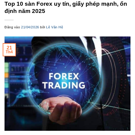
Top 10 sàn Forex uy tín, giấy phép mạnh, ổn
định năm 2025
Đăng vào
21/04/2026
bởi
Lê Văn Hệ
21
Th4