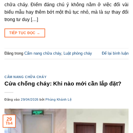
chữa cháy. Điểm đáng chú ý không nằm ở việc đổi vài
biểu mẫu hay thêm bớt một thủ tục nhỏ, mà là sự thay đổi
trong tư duy […]
TIẾP TỤC ĐỌC
→
Đăng trong
Cẩm nang chữa cháy
,
Luật phòng cháy
Để lại bình luận
CẨM NANG CHỮA CHÁY
Cửa chống cháy: Khi nào mới cần lắp đặt?
Đăng vào
29/04/2026
bởi
Phùng Khánh Lệ
29
Th4