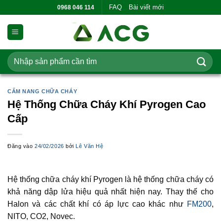
Bỏ
FAQ
Bài viết mới
0968 046 114
qua
nội
dung
Tìm
kiếm:
CẨM NANG CHỮA CHÁY
Hệ Thống Chữa Cháy Khí Pyrogen Cao
Cấp
Đăng vào
24/02/2026
bởi
Lê Văn Hệ
Hệ thống chữa cháy khí Pyrogen là hệ thống chữa cháy có
khả năng dập lửa hiệu quả nhất hiện nay. Thay thế cho
Halon và các chất khí có áp lực cao khác như
FM200
,
NITO, CO2, Novec.