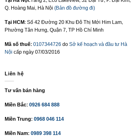
Tại Hà Nội:
Tầng 2, Eco Lakeview, 32 Đại Từ, P. Đại Kim,
Q. Hoàng Mai, Hà Nội
(Bản đồ đường đi)
Tại HCM
: Số 42 Đường 20 Khu Đô Thị Mới Him Lam,
Phường Tân Hưng, Quận 7, TP Hồ Chí Minh
Mã số thuế:
0107344726
do
Sở kế hoạch và đầu tư Hà
Nội
cấp ngày 07/03/2016
Liên hệ
Tư vấn bán hàng
Miền Bắc:
0926 684 888
Miền Trung:
0968 046 114
Miền Nam:
0989 398 114