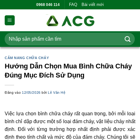
Bỏ
FAQ
Bài viết mới
0968 046 114
qua
nội
dung
Tìm
kiếm:
CẨM NANG CHỮA CHÁY
Hướng Dẫn Chọn Mua Bình Chữa Cháy
Đúng Mục Đích Sử Dụng
Đăng vào
12/05/2026
bởi
Lê Văn Hệ
Việc lựa chọn bình chữa cháy rất quan trọng, bởi mỗi loại
bình chỉ dập được một số loại đám cháy, vật liệu cháy nhất
định. Đối với từng trường hợp nhất định phải được xác
định theo tính chất và mức độ của đám cháy. Chúng tôi sẽ