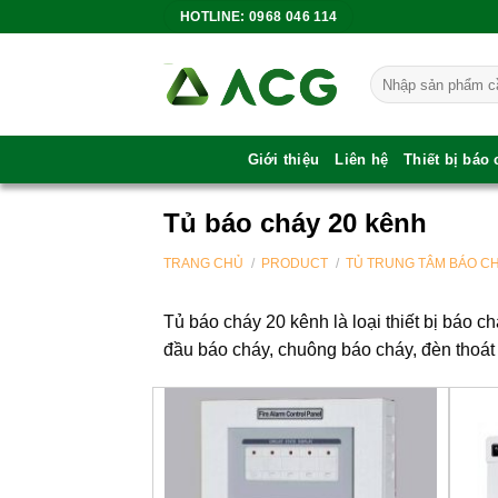
Bỏ
HOTLINE: 0968 046 114
qua
nội
Tìm
dung
kiếm:
Giới thiệu
Liên hệ
Thiết bị báo
Tủ báo cháy 20 kênh
TRANG CHỦ
/
PRODUCT
/
TỦ TRUNG TÂM BÁO C
Tủ báo cháy 20 kênh là loại thiết bị báo c
đầu báo cháy, chuông báo cháy, đèn thoát