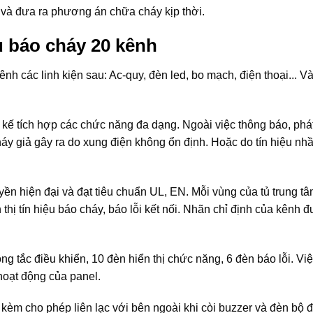
n và đưa ra phương án chữa cháy kịp thời.
ủ báo cháy 20 kênh
ênh các linh kiện sau: Ac-quy, đèn led, bo mạch, điện thoại... V
 kế tích hợp các chức năng đa dạng. Ngoài việc thông báo, phá
háy giả gây ra do xung điện không ổn định. Hoặc do tín hiệu nh
yền hiện đại và đạt tiêu chuẩn UL, EN. Mỗi vùng của tủ trung t
 thị tín hiệu báo cháy, báo lỗi kết nối. Nhãn chỉ định của kênh 
g tắc điều khiển, 10 đèn hiển thị chức năng, 6 đèn báo lỗi. Vi
 hoạt động của panel.
i kèm cho phép liên lạc với bên ngoài khi còi buzzer và đèn bộ