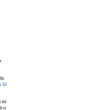
a
lắp
y 10
n bộ
t vị