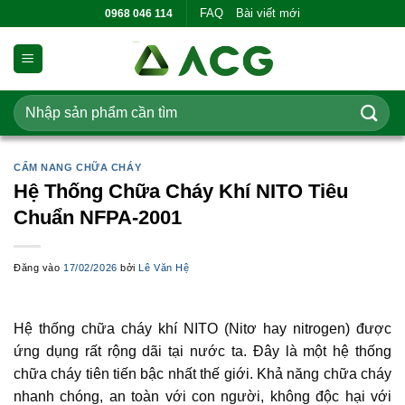
Bỏ
FAQ
Bài viết mới
0968 046 114
qua
nội
dung
Tìm
kiếm:
CẨM NANG CHỮA CHÁY
Hệ Thống Chữa Cháy Khí NITO Tiêu
Chuẩn NFPA-2001
Đăng vào
17/02/2026
bởi
Lê Văn Hệ
Hệ thống chữa cháy khí NITO (Nitơ hay nitrogen) được
ứng dụng rất rộng dãi tại nước ta. Đây là một hệ thống
chữa cháy tiên tiến bậc nhất thế giới. Khả năng chữa cháy
nhanh chóng, an toàn với con người, không độc hại với