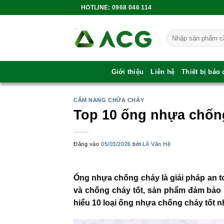
Bỏ
HOTLINE: 0968 046 114
qua
nội
Tìm
dung
kiếm:
Giới thiệu
Liên hệ
Thiết bị báo
CẨM NANG CHỮA CHÁY
Top 10 ống nhựa chống
Đăng vào
05/03/2026
bởi
Lê Văn Hệ
Ống nhựa chống cháy là giải pháp an to
và chống cháy tốt, sản phẩm đảm bảo s
hiểu 10 loại ống nhựa chống cháy tốt nh