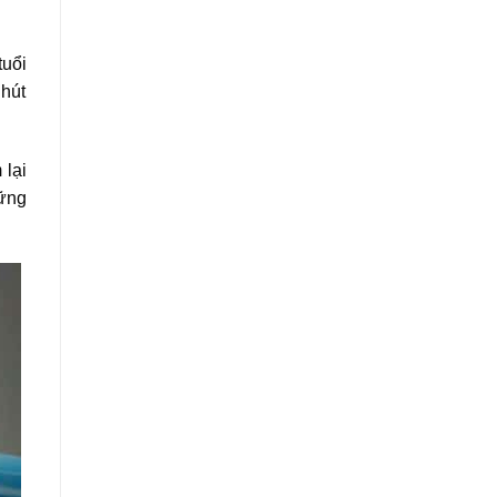
tuổi
 hút
 lại
ững