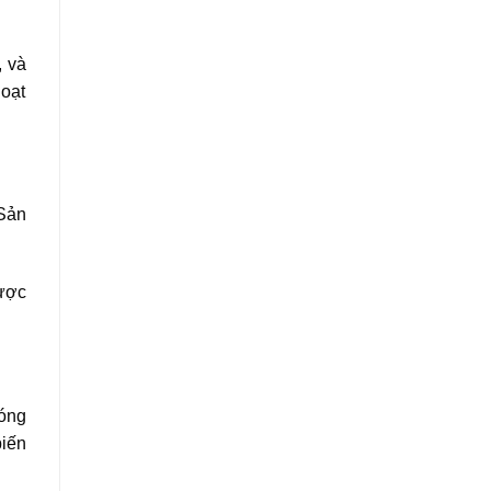
, và
hoạt
Sản
được
nóng
biến