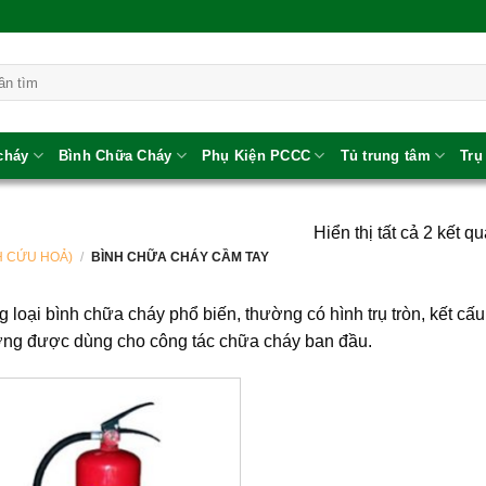
 cháy
Bình Chữa Cháy
Phụ Kiện PCCC
Tủ trung tâm
Trụ
Hiển thị tất cả 2 kết q
H CỨU HOẢ)
/
BÌNH CHỮA CHÁY CẦM TAY
 loại bình chữa cháy phổ biến, thường có hình trụ tròn, kết cấ
ường được dùng cho công tác chữa cháy ban đầu.