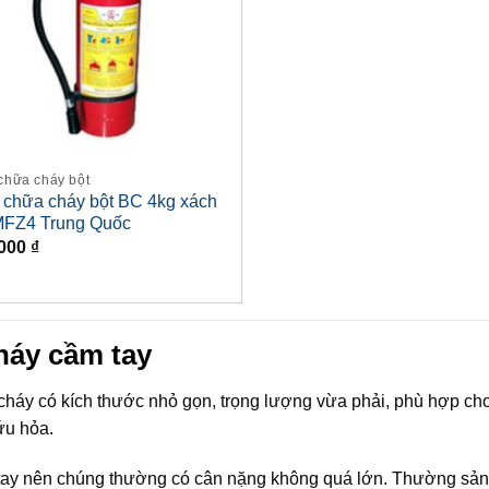
chữa cháy bột
 chữa cháy bột BC 4kg xách
MFZ4 Trung Quốc
,000
₫
háy cầm tay
 cháy có kích thước nhỏ gọn, trọng lượng vừa phải, phù hợp ch
ứu hỏa.
 tay nên chúng thường có cân nặng không quá lớn. Thường sản