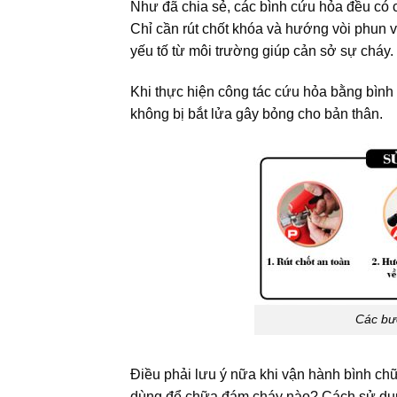
Như đã chia sẻ, các bình cứu hỏa đều có c
Chỉ cần rút chốt khóa và hướng vòi phun 
yếu tố từ môi trường giúp cản sở sự cháy.
Khi thực hiện công tác cứu hỏa bằng bình
không bị bắt lửa gây bỏng cho bản thân.
Các bư
Điều phải lưu ý nữa khi vận hành bình ch
dùng để chữa đám cháy nào? Cách sử dụng