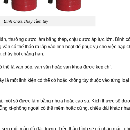
Bình chữa cháy cầm tay
iản, thường được làm bằng thép, chịu được áp lực lớn. Bình c
vẫn có thể tháo ra lắp vào linh hoạt để phục vụ cho việc nạp c
a cháy bột chẳng hạn.
ó thể là van bóp, van vặn hoặc van khóa được kẹp chì.
y là một linh kiện có thể có hoặc không tùy thuộc vào từng loại
ại, một số được làm bằng nhựa hoặc cao su. Kích thước sẽ đư
. Ống xi-phông ngoài có thể mềm hoặc cứng, chiều dài khác nha
 sơn một màu đỏ đặc trưng. Trên thân bình sẽ có nhãn mác, ghi