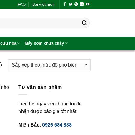
FAQ
Bài viết mới
 cứu hỏa
Máy bơm chữa cháy
Đã
uả
sắp
xếp
theo
u nhỏ
Tư vấn sản phẩm
mức
độ
Liên hệ ngay với chúng tôi để
phổ
nhận được báo giá tốt nhất.
biến
Miền Bắc:
0926 684 888