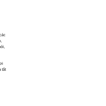
 các
,
ói,
ơi
 tắt