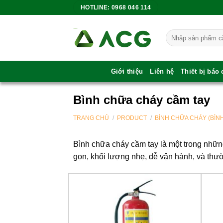
Bỏ
HOTLINE: 0968 046 114
qua
nội
Tìm
dung
kiếm:
Giới thiệu
Liên hệ
Thiết bị báo
Bình chữa cháy cầm tay
TRANG CHỦ
/
PRODUCT
/
BÌNH CHỮA CHÁY (BÌN
Bình chữa cháy cầm tay là một trong những
gọn, khối lượng nhẹ, dễ vận hành, và th