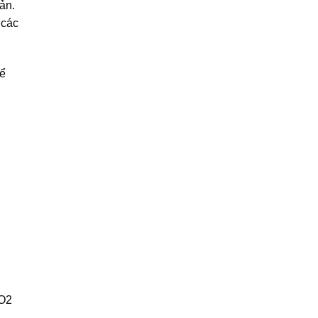
ản.
 các
Để
CO2