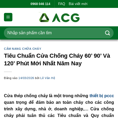
Bỏ
FAQ
Bài viết mới
0968 046 114
qua
nội
dung
Tìm
kiếm:
CẨM NANG CHỮA CHÁY
Tiêu Chuẩn Cửa Chống Cháy 60’ 90’ Và
120’ Phút Mới Nhất Năm Nay
Đăng vào
14/03/2026
bởi
Lê Văn Hệ
Cửa thép chống cháy là một trong những
thiết bị pccc
quan trọng để đảm bảo an toàn cháy cho các công
trình xây dựng, nhà ở, doanh nghiệp,… Cửa chống
cháy phải tuân thủ các Tiêu chuẩn và Quy chuẩn