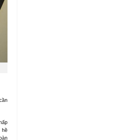
 cần
 hấp
g hề
toàn