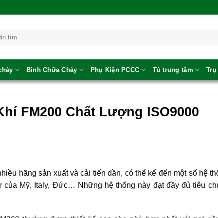
 cháy
Bình Chữa Cháy
Phụ Kiện PCCC
Tủ trung tâm
Trụ
Khí FM200 Chất Lượng ISO9000
iều hãng sản xuất và cải tiến dần, có thể kể đến một số hệ t
ư của Mỹ, Italy, Đức… Những hệ thống này đạt đầy đủ tiêu c