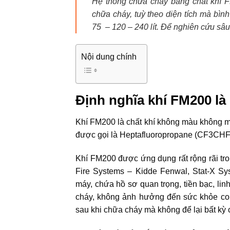
Hệ thống chữa cháy bằng chất khí F
chữa cháy, tuỳ theo diện tích mà bìn
75 – 120 – 240 lít. Để nghiên cứu sâu
Nội dung chính
Định nghĩa khí FM200 là 
Khí FM200 là chất khí không màu không mù
được gọi là Heptafluoropropane (CF3CHF
Khí FM200 được ứng dụng rất rộng rãi t
Fire Systems – Kidde Fenwal, Stat-X Sy
máy, chứa hồ sơ quan trọng, tiền bạc, linh
cháy, không ảnh hưởng đến sức khỏe con
sau khi chữa cháy mà không để lại bất kỳ 