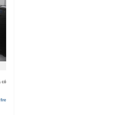
ã có
fire