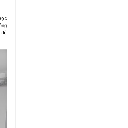
ược
hông
g độ