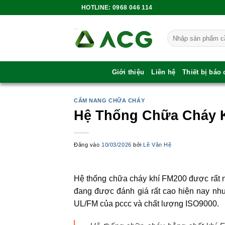
Bỏ
HOTLINE: 0968 046 114
qua
nội
Tìm
dung
kiếm:
Giới thiệu
Liên hệ
Thiết bị báo
CẨM NANG CHỮA CHÁY
Hệ Thống Chữa Cháy 
Đăng vào
10/03/2026
bởi
Lê Văn Hệ
Hệ thống chữa cháy khí FM200 được rất nh
đang được đánh giá rất cao hiện nay nh
UL/FM của pccc và chất lượng ISO9000.