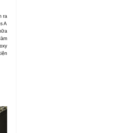
n ra
ss A
 nữa
 làm
 oxy
kiện