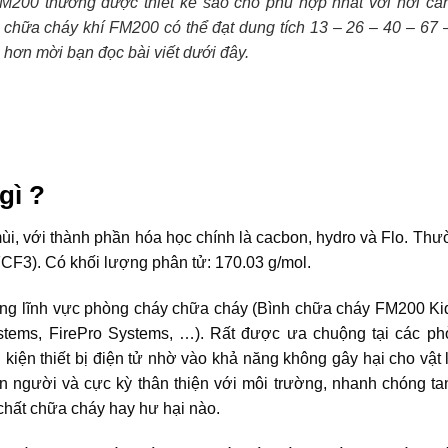
M200 thường được thiết kế sao cho phù hợp nhất với nơi cầ
h chữa cháy khí FM200 có thể đạt dung tích 13 – 26 – 40 – 67 
 hơn mời bạn đọc bài viết dưới đây.
gì ?
i, với thành phần hóa học chính là cacbon, hydro và Flo. Th
CF3). Có khối
l
ư
ợng phân tử
:
170.03
g/mol.
rong lĩnh vực phòng cháy chữa cháy (Bình chữa cháy FM200 K
stems, FirePro Systems, …). Rất được ưa chuộng tại các ph
 kiện thiết bị điện tử nhờ vào khả năng không gây hại cho vật 
 người và cực kỳ thân thiện với môi trường, nhanh chóng ta
chất chữa cháy hay hư hại nào.