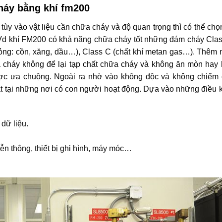
háy bằng khí fm200
ùy vào vật liệu cần chữa cháy và độ quan trọng thì có thể chọ
. Vd khí FM200 có khả năng chữa cháy tốt những đám cháy Cla
t lỏng: cồn, xăng, dầu…), Class C (chất khí metan gas…). Thêm
a cháy không để lại tạp chất chữa cháy và không ăn mòn hay
 được ưa chuộng. Ngoài ra nhờ vào không độc và không chiếm
đặt tại những nơi có con người hoạt động. Dựa vào những điều 
 dữ liệu.
ễn thông, thiết bị ghi hình, máy móc…