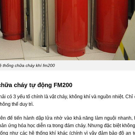
ệ thống chữa cháy khí fm200
 chữa cháy tự động FM200
ải có 3 yếu tố chính là vật cháy, không khí và nguồn nhiệt. Chỉ
hông thể duy trì.
ên để tiến hành dập lửa nhờ vào khả năng làm nguội nhanh,
hản ứng hóa học diễn ra trong đám cháy. Nhưng đặc biệt khôn
uống như các hệ thống khí khác (chính vì vậy đảm bảo độ an 