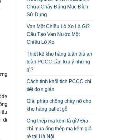
n
Chữa Cháy Đúng Mục Đích
–
Sử Dụng
Van Một Chiều Lò Xo Là Gì?
Cấu Tạo Van Nước Một
Chiều Lò Xo
Thiết kế kho hàng tuân thủ an
toàn PCCC cần lưu ý những
gì?
ường
Cách tính khối tích PCCC chi
tiết đơn giản
idde
Giải pháp chống cháy nổ cho
òng
kho hàng pallet gỗ
liệu
n đi
Ống thép mạ kẽm là gì? Địa
chỉ mua ống thép mạ kẽm giá
rẻ tại Hà Nội