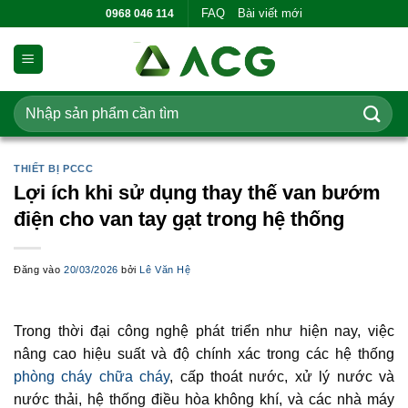
Bỏ
FAQ
Bài viết mới
0968 046 114
qua
nội
dung
Tìm
kiếm:
THIẾT BỊ PCCC
Lợi ích khi sử dụng thay thế van bướm
điện cho van tay gạt trong hệ thống
Đăng vào
20/03/2026
bởi
Lê Văn Hệ
Trong thời đại công nghệ phát triển như hiện nay, việc
nâng cao hiệu suất và độ chính xác trong các hệ thống
phòng cháy chữa cháy
, cấp thoát nước, xử lý nước và
nước thải, hệ thống điều hòa không khí, và các nhà máy