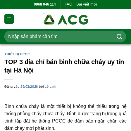
Bỏ
FAQ
Bài viết mới
0968 046 114
qua
nội
dung
Tìm
kiếm:
THIẾT BỊ PCCC
TOP 3 địa chỉ bán bình chữa cháy uy tín
tại Hà Nội
Đăng vào
29/03/2026
bởi
Lê Linh
Bình chữa cháy là một thiết bị không thể thiếu trong hệ
thống phòng cháy chữa cháy. Bình được trang bị trong quá
trình lắp đặt hệ thống PCCC để đảm bảo ngăn chặn các
đám cháy mới phát sinh.