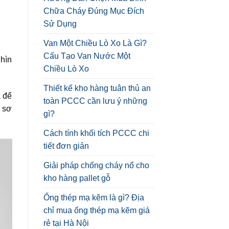
Chữa Cháy Đúng Mục Đích
Sử Dụng
Van Một Chiều Lò Xo Là Gì?
Cấu Tạo Van Nước Một
ghìn
Chiều Lò Xo
Thiết kế kho hàng tuân thủ an
a để
toàn PCCC cần lưu ý những
n sơ
gì?
Cách tính khối tích PCCC chi
tiết đơn giản
Giải pháp chống cháy nổ cho
kho hàng pallet gỗ
Ống thép mạ kẽm là gì? Địa
chỉ mua ống thép mạ kẽm giá
rẻ tại Hà Nội