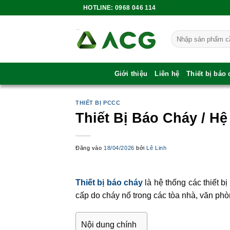
Bỏ
HOTLINE: 0968 046 114
qua
nội
Tìm
dung
kiếm:
Giới thiệu
Liên hệ
Thiết bị báo
THIẾT BỊ PCCC
Thiết Bị Báo Cháy / 
Đăng vào
18/04/2026
bởi
Lê Linh
Thiết bị báo cháy
là hệ thống các thiết b
cấp do cháy nổ trong các tòa nhà, văn phò
Nội dung chính