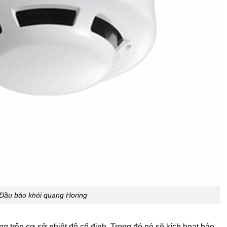
Đầu báo khói quang Horing
ộng trên cơ sở nhiệt độ cố định. Trong đó nó sẽ kích hoạt báo