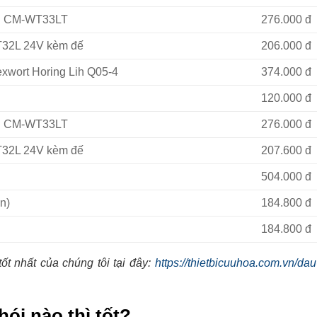
ei CM-WT33LT
276.000 đ
T32L 24V kèm đế
206.000 đ
exwort Horing Lih Q05-4
374.000 đ
120.000 đ
ei CM-WT33LT
276.000 đ
T32L 24V kèm đế
207.600 đ
504.000 đ
n)
184.800 đ
184.800 đ
t nhất của chúng tôi tại đây:
https://thietbicuuhoa.com.vn/dau
ói nào thì tốt?