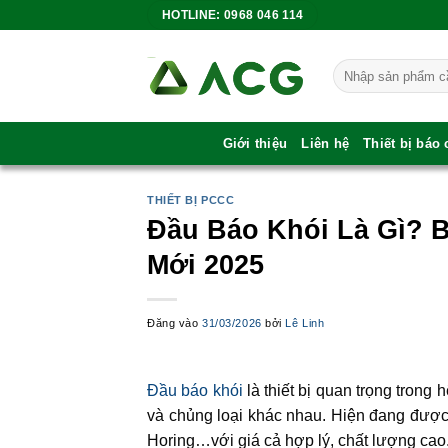
Bỏ
HOTLINE: 0968 046 114
qua
nội
Tìm
dung
kiếm:
Giới thiệu
Liên hệ
Thiết bị báo
THIẾT BỊ PCCC
Đầu Báo Khói Là Gì? 
Mới 2025
Đăng vào
31/03/2026
bởi
Lê Linh
Đầu báo khói
là thiết bị quan trọng trong
và chủng loại khác nhau. Hiện đang đượ
Horing…với giá cả hợp lý, chất lượng cao