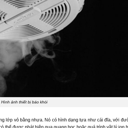
Hình ảnh thiết bị báo khói
ong lớp vỏ bằng nhựa. Nó có hình dạng tựa như cái đĩa, với đ
 thể được phát hiện qua quang học hoặc quá trình vật lý ion 