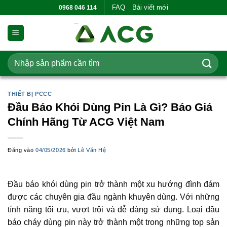
Bỏ
FAQ
Bài viết mới
0968 046 114
qua
nội
dung
Tìm
kiếm:
THIẾT BỊ PCCC
Đầu Báo Khói Dùng Pin Là Gì? Báo Giá
Chính Hãng Từ ACG Việt Nam
Đăng vào
04/05/2026
bởi
Lê Văn Hệ
Đầu báo khói dùng pin trở thành một xu hướng đình đám
được các chuyên gia đầu ngành khuyên dùng. Với những
tính năng tối ưu, vượt trội và dễ dàng sử dụng. Loại đầu
báo cháy dùng pin này trở thành một trong những top sản