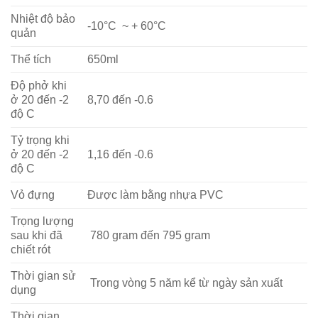
Nhiệt độ bảo
-10°C ~ + 60°C
quản
Thể tích
650ml
Độ phở khi
ở 20 đến -2
8,70 đến -0.6
độ C
Tỷ trọng khi
ở 20 đến -2
1,16 đến -0.6
độ C
Vỏ đựng
Được làm bằng nhựa PVC
Trọng lượng
sau khi đã
780 gram đến 795 gram
chiết rót
Thời gian sử
Trong vòng 5 năm kể từ ngày sản xuất
dụng
Thời gian