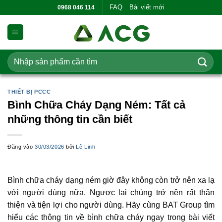
Bỏ
FAQ
Bài viết mới
0968 046 114
qua
nội
dung
Tìm
kiếm:
THIẾT BỊ PCCC
Bình Chữa Cháy Dạng Ném: Tất cả
những thông tin cần biết
Đăng vào
30/03/2026
bởi
Lê Linh
Bình chữa cháy dạng ném giờ đây không còn trở nên xa lạ
với người dùng nữa. Ngược lại chúng trở nên rất thân
thiện và tiện lợi cho người dùng. Hãy cùng BAT Group tìm
hiểu các thông tin về bình chữa cháy ngay trong bài viết