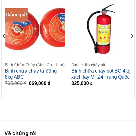
Giảm giá!
Bình Chữa Cháy (Bình Cứu Hoả)
Bình chữa cháy bột
Bình chữa cháy tự động
Bình chữa cháy bột BC 4kg
8kg ABC
xách tay MFZ4 Trung Quốc
Giá
Giá
705,000
₫
669,000
₫
325,000
₫
n
gốc
hiện
là:
tại
705,000 ₫.
là:
0,000 ₫.
669,000 ₫.
Về chúng tôi