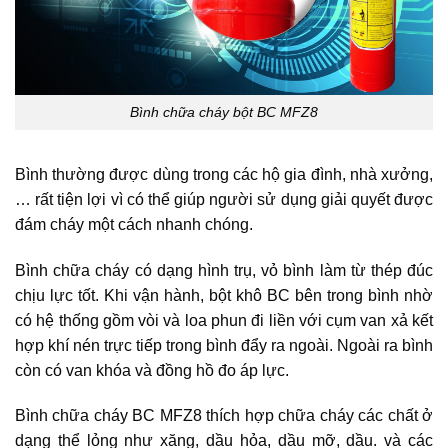
Bình chữa cháy bột BC MFZ8
Bình thường được dùng trong các hộ gia đình, nhà xưởng,
… rất tiện lợi vì có thể giúp người sử dụng giải quyết được
đám cháy một cách nhanh chóng.
Bình chữa cháy có dạng hình trụ, vỏ bình làm từ thép đúc
chịu lực tốt. Khi vận hành, bột khô BC bên trong bình nhờ
có hệ thống gồm vòi và loa phun đi liền với cụm van xả kết
hợp khí nén trực tiếp trong bình đẩy ra ngoài. Ngoài ra bình
còn có van khóa và đồng hồ đo áp lực.
Bình chữa cháy BC MFZ8 thích hợp chữa cháy các chất ở
dạng thể lỏng như xăng, dầu hỏa, dầu mỡ, dầu. và các