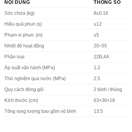
NỘI DUNG
THÔNG SỐ
Sức chứa (kg)
8±0.16
Hiệu quả phun (s)
≥12
Phạm vi phun: (m)
≥5
Nhiệt độ hoạt động
20~55
Phân loại
22B,4A
Áp suất vận hành (MPa)
1.2
Thử nghiệm qua nước (MPa)
2.5
Quy cách đóng gói
2 bình / thùng
Kích thước (cm)
63×36×18
Tổng rọng lượng bao gồm vỏ bình
13.5