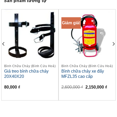
Sản phẩm tương tự
Giảm giá!
Bình Chữa Cháy (Bình Cứu Hoả)
Bình Chữa Cháy (Bình Cứu Hoả)
Giá treo bình chữa cháy
Bình chữa cháy xe đẩy
20X40X20
MFZL35 cao cấp
Giá
Giá
80,000
₫
2,600,000
₫
2,150,000
₫
gốc
hiện
là:
tại
2,600,000 ₫.
là:
2,150