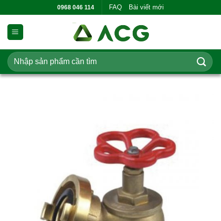
Bỏ
FAQ
Bài viết mới
0968 046 114
qua
nội
dung
Tìm
kiếm: