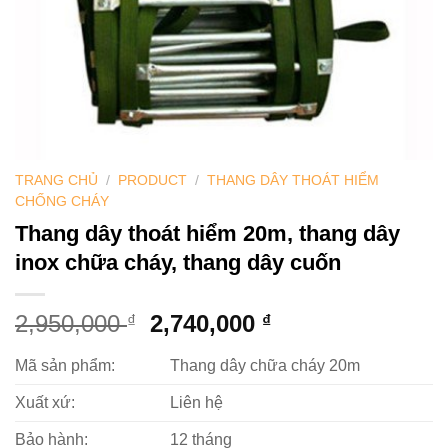
TRANG CHỦ
/
PRODUCT
/
THANG DÂY THOÁT HIỂM
CHỐNG CHÁY
Thang dây thoát hiểm 20m, thang dây
inox chữa cháy, thang dây cuốn
Giá
Giá
2,950,000
2,740,000
₫
₫
gốc
hiện
Mã sản phẩm:
là:
Thang dây chữa cháy 20m
tại
2,950,000 ₫.
là:
Xuất xứ:
Liên hệ
2,740,000 ₫.
Bảo hành:
12 tháng