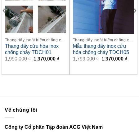
Thang dây thoát hiểm chống cháy
Thang dây thoát hiểm chống cháy
Thang dây cứu hỏa inox
Mẫu thang dây inox cứu
chống cháy TDCH01
hỏa chống cháy TDCH05
Giá
Giá
Giá
Giá
1,990,000
₫
1,370,000
₫
1,799,000
₫
1,370,000
₫
n
gốc
hiện
gốc
hiện
là:
tại
là:
tại
1,990,000 ₫.
là:
1,799,000 ₫.
là:
0,000 ₫.
1,370,000 ₫.
1,370
Về chúng tôi
Công ty Cổ phần Tập đoàn ACG Việt Nam