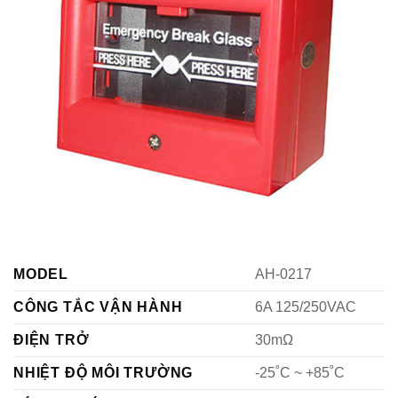
MODEL
AH-0217
CÔNG TẮC VẬN HÀNH
6A 125/250VAC
ĐIỆN TRỞ
30mΩ
NHIỆT ĐỘ MÔI TRƯỜNG
-25˚C ~ +85˚C