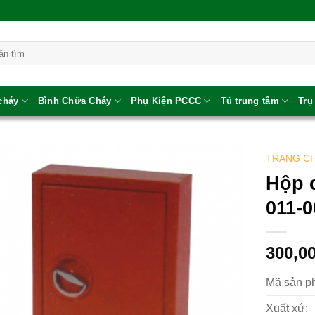
 cháy
Bình Chữa Cháy
Phụ Kiện PCCC
Tủ trung tâm
Trụ
TRANG C
Hộp 
011-0
300,0
Mã sản p
Xuất xứ: