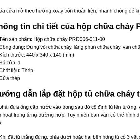
a cửa mở theo hướng xoay tròn thuận tiện, nhanh chóng để kịp 
hông tin chi tiết của hộp chữa cháy
Tên sản phẩm: Hộp chữa cháy PRD006-011-00
Công dụng: Đựng vòi chữa cháy, lăng phun chữa cháy, van ch
Kích thước: 440 x 340 x 140 (mm)
Số cửa: 1
Chất liệu: Thép
Cửa thép
ướng dẫn lắp đặt hộp tủ chữa cháy
phải đưa ống cấp nước vào trong sau đó cố định tủ lên tường, 
h hoạt trong từng trường hợp. Tuy nhiên bạn vẫn có thể hình 
:
Khi đặt tủ thẳng đứng, phía dưới hoặc hai bên hông tủ có 3 vết