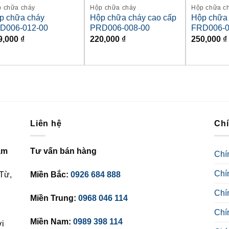
 chữa cháy
Hộp chữa cháy
Hộp chữa c
p chữa cháy
Hộp chữa cháy cao cấp
Hộp chữa
D006-012-00
PRD006-008-00
FRD006-
9,000
₫
220,000
₫
250,000
₫
Liên hệ
Chí
am
Tư vấn bán hàng
Chí
Chí
 Từ,
Miền Bắc:
0926 684 888
Chí
Miền Trung:
0968 046 114
Chí
Miền Nam:
0989 398 114
ới