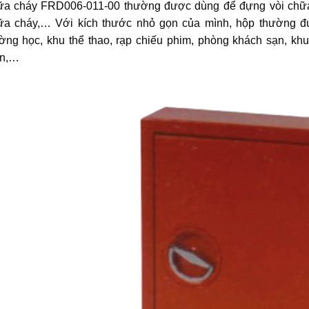
ữa cháy FRD006-011-00 thường được dùng để đựng vòi chữa
ữa cháy,… Với kích thước nhỏ gọn của mình, hộp thường đ
ường học, khu thể thao, rạp chiếu phim, phòng khách sạn, kh
ện,…