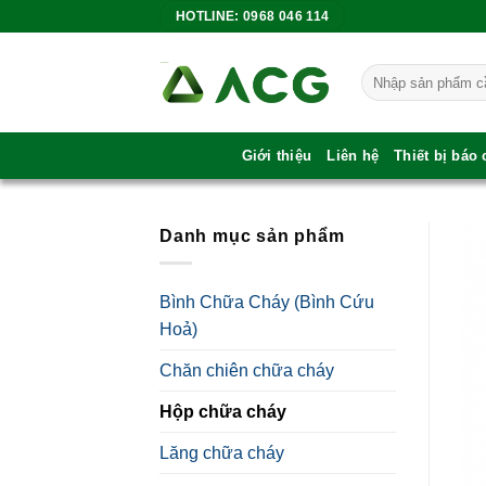
Bỏ
HOTLINE: 0968 046 114
qua
nội
Tìm
dung
kiếm:
Giới thiệu
Liên hệ
Thiết bị báo
Danh mục sản phẩm
Bình Chữa Cháy (Bình Cứu
Hoả)
Chăn chiên chữa cháy
Hộp chữa cháy
Lăng chữa cháy