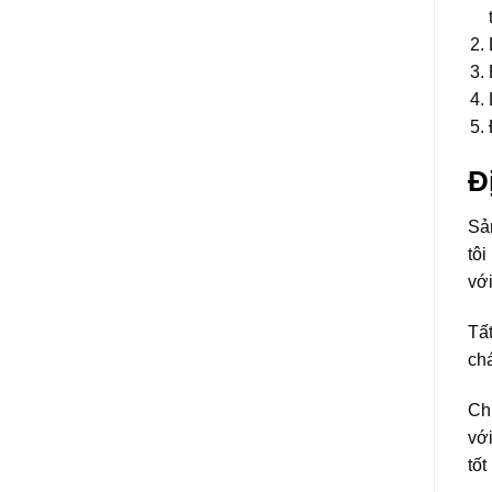
Đ
Sả
tô
vớ
Tấ
ch
Ch
với
tốt