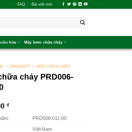
FAQ
Bài viết mới
 cứu hỏa
Máy bơm chữa cháy
HỦ
/
PRODUCT
/
HỘP CHỮA CHÁY
chữa cháy PRD006-
0
00
₫
hẩm:
PRD006-011-00
Việt Nam