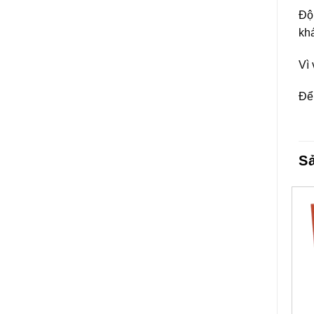
Đội
khá
Vì
Để 
S