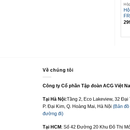
Hộp chữa cháy
Hộp chữa cháy
Hộp
Hộp chữa cháy
Hộp chữa cháy
Hộ
FRD006-023
FRD006-022
FR
299,000
₫
300,000
₫
29
Về chúng tôi
Công ty Cổ phần Tập đoàn ACG Việt N
Tại Hà Nội:
Tầng 2, Eco Lakeview, 32 Đại
P. Đại Kim, Q. Hoàng Mai, Hà Nội
(Bản đồ
đường đi)
Tại HCM
: Số 42 Đường 20 Khu Đô Thị M