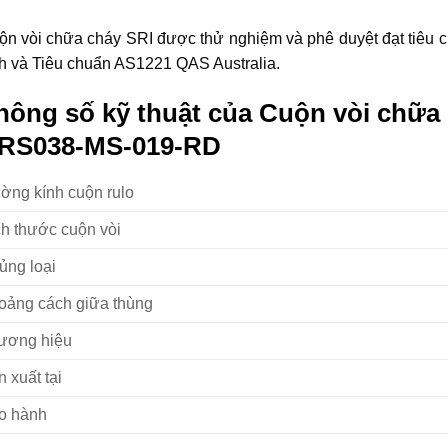
ộn vòi chữa cháy SRI được thử nghiệm và phê duyệt đạt tiêu
h và Tiêu chuẩn AS1221 QAS Australia.
hông số kỹ thuật của Cuộn vòi chữa 
RS038-MS-019-RD
ờng kính cuộn rulo
ch thước cuộn vòi
ủng loại
oảng cách giữa thùng
ương hiệu
 xuất tại
o hành