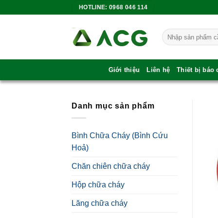
Bỏ
HOTLINE: 0968 046 114
qua
nội
Tìm
dung
kiếm:
Giới thiệu
Liên hệ
Thiết bị báo
Danh mục sản phẩm
Bình Chữa Cháy (Bình Cứu
Hoả)
Chăn chiên chữa cháy
Hộp chữa cháy
Lăng chữa cháy