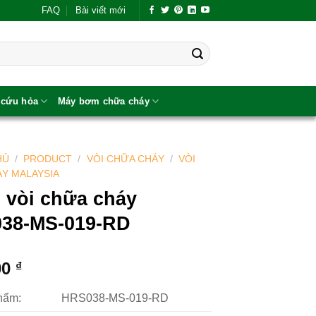
FAQ
Bài viết mới
 cứu hỏa
Máy bơm chữa cháy
HỦ
/
PRODUCT
/
VÒI CHỮA CHÁY
/
VÒI
Y MALAYSIA
 vòi chữa cháy
38-MS-019-RD
00
₫
hẩm:
HRS038-MS-019-RD