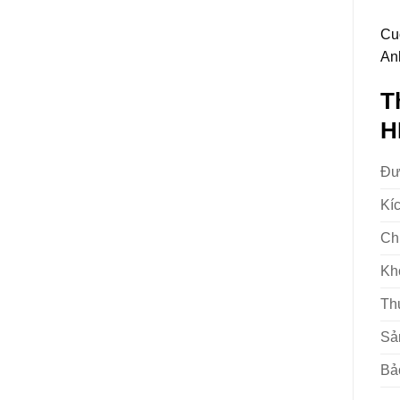
Cu
An
T
H
Đư
Kí
Ch
Kh
Th
Sản
Bả