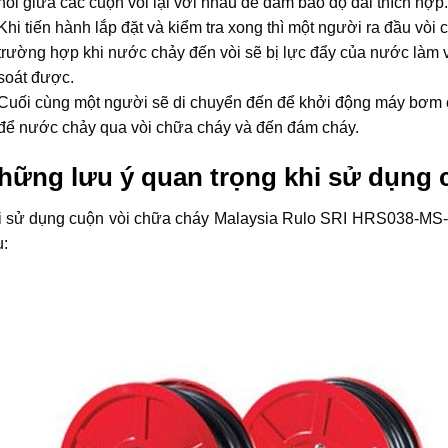
nối giữa các cuộn vòi lại với nhau để đảm bảo độ dài thích hợp.
Khi tiến hành lắp đặt và kiểm tra xong thì một người ra đầu vòi 
trường hợp khi nước chảy đến vòi sẽ bị lực đẩy của nước làm
soát được.
Cuối cùng một người sẽ di chuyển đến để khởi động máy bơm
để nước chảy qua vòi chữa cháy và đến đám cháy.
hững lưu ý quan trọng khi sử dụng 
i sử dụng cuộn vòi chữa cháy Malaysia Rulo SRI HRS038-MS-
: