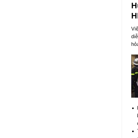
H
H
Vi
diễ
hỏ