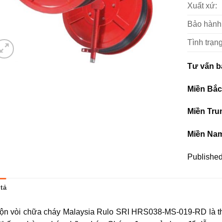
Xuất xứ:
Bảo hành
Tình trạng
Tư vấn b
Miền Bắ
Miền Tru
Miền Na
Published
tả
ộn vòi chữa cháy Malaysia Rulo SRI HRS038-MS-019-RD là thi