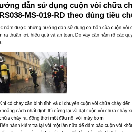
ướng dẫn sử dụng cuộn vòi chữa ch
RS038-MS-019-RD theo đúng tiêu ch
ệc nắm được những hướng dẫn sử dụng cơ bản của cuộn vòi c
n ra thuận lợi, hiệu quả và an toàn. Do vậy cần nắm rõ các qu
a:
Khi có cháy cần bình tĩnh và di chuyển cuộn vòi chữa cháy đến
khoảng cách nhất định thì dừng lại và đặt cuộn vòi chữa cháy xu
chữa cháy ra, đồng thời một đầu nối với máy bơm.
Tiến hành kiểm tra lại vòi một lần nữa để đảm bảo cuộn vòi khô