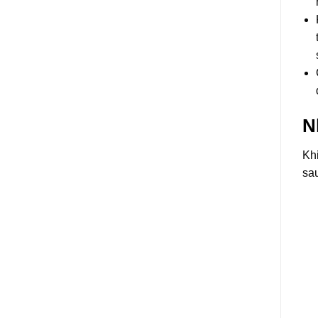
N
Kh
sau