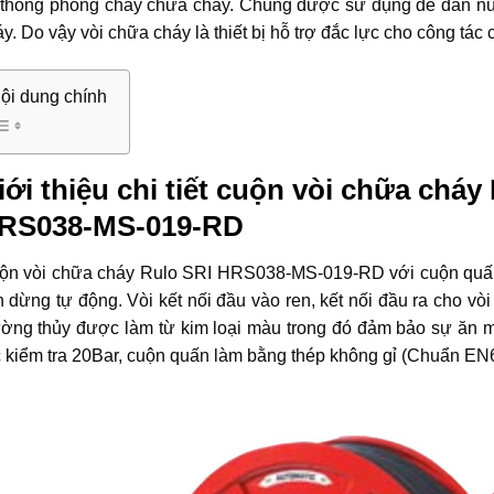
 thống phòng cháy chữa cháy. Chúng được sử dụng để dẫn nư
y. Do vậy vòi chữa cháy là thiết bị hỗ trợ đắc lực cho công tác
ội dung chính
iới thiệu chi tiết cuộn vòi chữa cháy
RS038-MS-019-RD
ộn vòi chữa cháy Rulo SRI HRS038-MS-019-RD với cuộn quấn
 dừng tự động. Vòi kết nối đầu vào ren, kết nối đầu ra cho vò
ờng thủy được làm từ kim loại màu trong đó đảm bảo sự ăn mòn
 kiểm tra 20Bar, cuộn quấn làm bằng thép không gỉ (Chuẩn EN