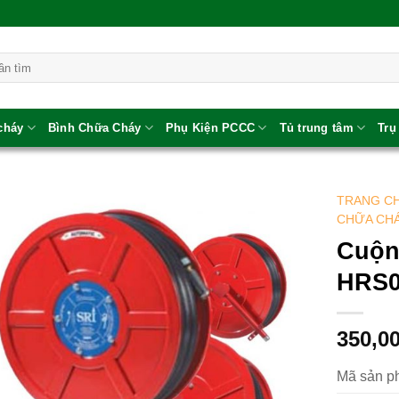
 cháy
Bình Chữa Cháy
Phụ Kiện PCCC
Tủ trung tâm
Trụ
TRANG C
CHỮA CHÁ
Cuộn
HRS0
350,0
Mã sản p