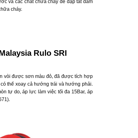
ớc và các chất chữa cháy để dập tắt đám
 chữa cháy.
 Malaysia Rulo SRI
 vòi được sơn màu đỏ, đã được tích hợp
i có thể xoay cả hướng trái và hướng phải.
 tự do, áp lực làm việc tối đa 15Bar, áp
671).