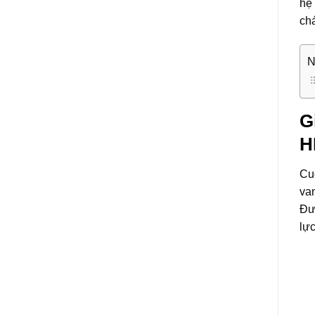
hệ
chá
N
G
H
Cu
van
Đư
lực